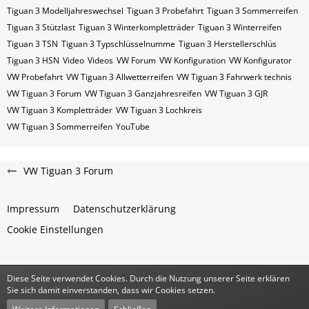
Tiguan 3 Modelljahreswechsel
Tiguan 3 Probefahrt
Tiguan 3 Sommerreifen
Tiguan 3 Stützlast
Tiguan 3 Winterkompletträder
Tiguan 3 Winterreifen
Tiguan 3​​​​ TSN
Tiguan 3​​​​ Typschlüsselnumme
Tiguan 3​​​​​ Herstellerschlüs
Tiguan 3​​​​​ HSN
Video
Videos
VW Forum
VW Konfiguration
VW Konfigurator
VW Probefahrt
VW Tiguan 3 Allwetterreifen
VW Tiguan 3 Fahrwerk technis
VW Tiguan 3 Forum
VW Tiguan 3 Ganzjahresreifen
VW Tiguan 3 GJR
VW Tiguan 3 Kompletträder
VW Tiguan 3 Lochkreis
VW Tiguan 3 Sommerreifen
YouTube
VW Tiguan 3 Forum
Impressum
Datenschutzerklärung
Cookie Einstellungen
Diese Seite verwendet Cookies. Durch die Nutzung unserer Seite erklären
Community-Software:
WoltLab Suite™
Sie sich damit einverstanden, dass wir Cookies setzen.
Stil:
Classic
von
cls-design