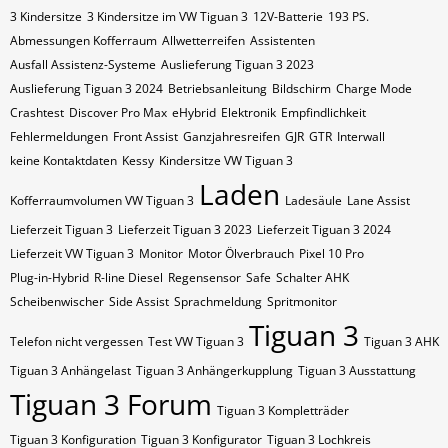
3 Kindersitze
3 Kindersitze im VW Tiguan 3
12V-Batterie
193 PS.
Abmessungen Kofferraum
Allwetterreifen
Assistenten
Ausfall Assistenz-Systeme
Auslieferung Tiguan 3 2023
Auslieferung Tiguan 3 2024
Betriebsanleitung
Bildschirm
Charge Mode
Crashtest
Discover Pro Max
eHybrid
Elektronik
Empfindlichkeit
Fehlermeldungen
Front Assist
Ganzjahresreifen
GJR
GTR
Interwall
keine Kontaktdaten
Kessy
Kindersitze VW Tiguan 3
Laden
Kofferraumvolumen VW Tiguan 3
Ladesäule
Lane Assist
Lieferzeit Tiguan 3
Lieferzeit Tiguan 3 2023
Lieferzeit Tiguan 3 2024
Lieferzeit VW Tiguan 3
Monitor
Motor Ölverbrauch
Pixel 10 Pro
Plug-in-Hybrid
R-line Diesel
Regensensor
Safe
Schalter AHK
Scheibenwischer
Side Assist
Sprachmeldung
Spritmonitor
Tiguan 3
Telefon nicht vergessen
Test VW Tiguan 3
Tiguan 3 AHK
Tiguan 3 Anhängelast
Tiguan 3 Anhängerkupplung
Tiguan 3 Ausstattung
Tiguan 3 Forum
Tiguan 3 Kompletträder
Tiguan 3 Konfiguration
Tiguan 3 Konfigurator
Tiguan 3 Lochkreis