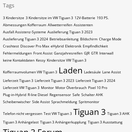
Tags
3 Kindersitze
3 Kindersitze im VW Tiguan 3
12V-Batterie
193 PS.
Abmessungen Kofferraum
Allwetterreifen
Assistenten
Ausfall Assistenz-Systeme
Auslieferung Tiguan 3 2023
Auslieferung Tiguan 3 2024
Betriebsanleitung
Bildschirm
Charge Mode
Crashtest
Discover Pro Max
eHybrid
Elektronik
Empfindlichkeit
Fehlermeldungen
Front Assist
Ganzjahresreifen
GJR
GTR
Interwall
keine Kontaktdaten
Kessy
Kindersitze VW Tiguan 3
Laden
Kofferraumvolumen VW Tiguan 3
Ladesäule
Lane Assist
Lieferzeit Tiguan 3
Lieferzeit Tiguan 3 2023
Lieferzeit Tiguan 3 2024
Lieferzeit VW Tiguan 3
Monitor
Motor Ölverbrauch
Pixel 10 Pro
Plug-in-Hybrid
R-line Diesel
Regensensor
Safe
Schalter AHK
Scheibenwischer
Side Assist
Sprachmeldung
Spritmonitor
Tiguan 3
Telefon nicht vergessen
Test VW Tiguan 3
Tiguan 3 AHK
Tiguan 3 Anhängelast
Tiguan 3 Anhängerkupplung
Tiguan 3 Ausstattung