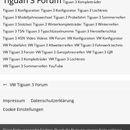
Tiguan 3 Forum
Tiguan 3 Kompletträder
Tiguan 3 Konfiguration
Tiguan 3 Konfigurator
Tiguan 3 Lochkreis
Tiguan 3 Modelljahreswechsel
Tiguan 3 Probefahrt
Tiguan 3 Sommerreifen
Tiguan 3 Stützlast
Tiguan 3 Winterkompletträder
Tiguan 3 Winterreifen
Tiguan 3​​​​ TSN
Tiguan 3​​​​ Typschlüsselnumme
Tiguan 3​​​​​ Herstellerschlüs
Tiguan 3​​​​​ HSN
Video
Videos
VW Forum
VW Konfiguration
VW Konfigurator
VW Probefahrt
VW Tiguan 3 Allwetterreifen
VW Tiguan 3 Fahrwerk technis
VW Tiguan 3 Forum
VW Tiguan 3 Ganzjahresreifen
VW Tiguan 3 GJR
VW Tiguan 3 Kompletträder
VW Tiguan 3 Lochkreis
VW Tiguan 3 Sommerreifen
YouTube
VW Tiguan 3 Forum
Impressum
Datenschutzerklärung
Cookie Einstellungen
Diese Seite verwendet Cookies. Durch die Nutzung unserer Seite erklären