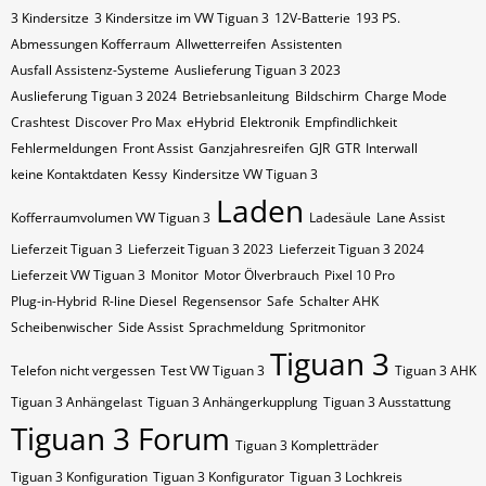
3 Kindersitze
3 Kindersitze im VW Tiguan 3
12V-Batterie
193 PS.
Abmessungen Kofferraum
Allwetterreifen
Assistenten
Ausfall Assistenz-Systeme
Auslieferung Tiguan 3 2023
Auslieferung Tiguan 3 2024
Betriebsanleitung
Bildschirm
Charge Mode
Crashtest
Discover Pro Max
eHybrid
Elektronik
Empfindlichkeit
Fehlermeldungen
Front Assist
Ganzjahresreifen
GJR
GTR
Interwall
keine Kontaktdaten
Kessy
Kindersitze VW Tiguan 3
Laden
Kofferraumvolumen VW Tiguan 3
Ladesäule
Lane Assist
Lieferzeit Tiguan 3
Lieferzeit Tiguan 3 2023
Lieferzeit Tiguan 3 2024
Lieferzeit VW Tiguan 3
Monitor
Motor Ölverbrauch
Pixel 10 Pro
Plug-in-Hybrid
R-line Diesel
Regensensor
Safe
Schalter AHK
Scheibenwischer
Side Assist
Sprachmeldung
Spritmonitor
Tiguan 3
Telefon nicht vergessen
Test VW Tiguan 3
Tiguan 3 AHK
Tiguan 3 Anhängelast
Tiguan 3 Anhängerkupplung
Tiguan 3 Ausstattung
Tiguan 3 Forum
Tiguan 3 Kompletträder
Tiguan 3 Konfiguration
Tiguan 3 Konfigurator
Tiguan 3 Lochkreis