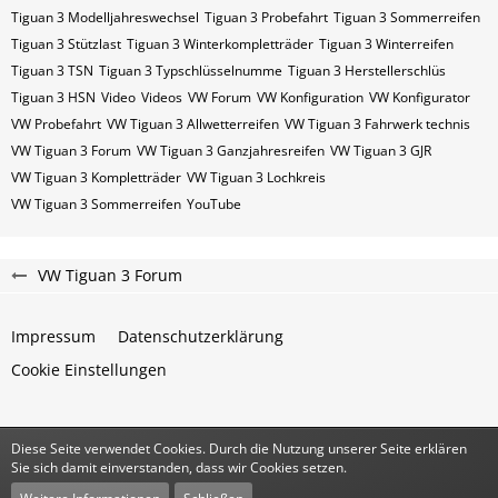
Tiguan 3 Modelljahreswechsel
Tiguan 3 Probefahrt
Tiguan 3 Sommerreifen
Tiguan 3 Stützlast
Tiguan 3 Winterkompletträder
Tiguan 3 Winterreifen
Tiguan 3​​​​ TSN
Tiguan 3​​​​ Typschlüsselnumme
Tiguan 3​​​​​ Herstellerschlüs
Tiguan 3​​​​​ HSN
Video
Videos
VW Forum
VW Konfiguration
VW Konfigurator
VW Probefahrt
VW Tiguan 3 Allwetterreifen
VW Tiguan 3 Fahrwerk technis
VW Tiguan 3 Forum
VW Tiguan 3 Ganzjahresreifen
VW Tiguan 3 GJR
VW Tiguan 3 Kompletträder
VW Tiguan 3 Lochkreis
VW Tiguan 3 Sommerreifen
YouTube
VW Tiguan 3 Forum
Impressum
Datenschutzerklärung
Cookie Einstellungen
Diese Seite verwendet Cookies. Durch die Nutzung unserer Seite erklären
Community-Software:
WoltLab Suite™
Sie sich damit einverstanden, dass wir Cookies setzen.
Stil:
Classic
von
cls-design