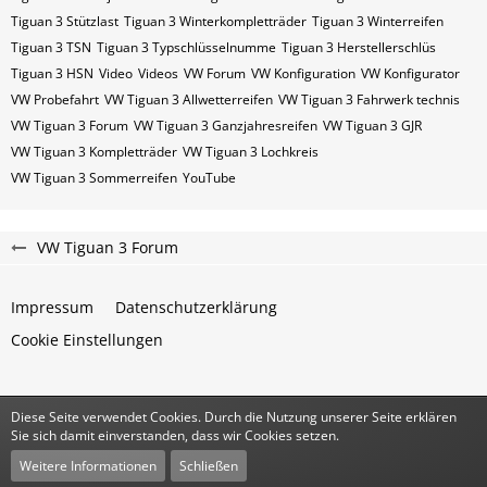
Tiguan 3 Stützlast
Tiguan 3 Winterkompletträder
Tiguan 3 Winterreifen
Tiguan 3​​​​ TSN
Tiguan 3​​​​ Typschlüsselnumme
Tiguan 3​​​​​ Herstellerschlüs
Tiguan 3​​​​​ HSN
Video
Videos
VW Forum
VW Konfiguration
VW Konfigurator
VW Probefahrt
VW Tiguan 3 Allwetterreifen
VW Tiguan 3 Fahrwerk technis
VW Tiguan 3 Forum
VW Tiguan 3 Ganzjahresreifen
VW Tiguan 3 GJR
VW Tiguan 3 Kompletträder
VW Tiguan 3 Lochkreis
VW Tiguan 3 Sommerreifen
YouTube
VW Tiguan 3 Forum
Impressum
Datenschutzerklärung
Cookie Einstellungen
Diese Seite verwendet Cookies. Durch die Nutzung unserer Seite erklären
Community-Software:
WoltLab Suite™
Sie sich damit einverstanden, dass wir Cookies setzen.
Stil:
Classic
von
cls-design
Weitere Informationen
Schließen