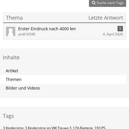
Suche nach Tags
Thema
Letzte Antwort
Erster Eindruck nach 4000 km
5
andi16348
4. April 2026
Inhalte
Artikel
Themen
Bilder und Videos
Tags
3 Kindersitze
3 Kindersitze im VW Tiguan 3
12V-Batterie
193 PS.