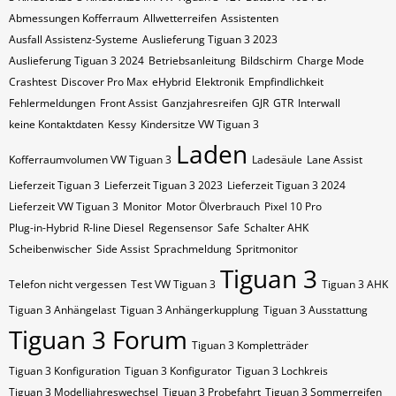
Abmessungen Kofferraum
Allwetterreifen
Assistenten
Ausfall Assistenz-Systeme
Auslieferung Tiguan 3 2023
Auslieferung Tiguan 3 2024
Betriebsanleitung
Bildschirm
Charge Mode
Crashtest
Discover Pro Max
eHybrid
Elektronik
Empfindlichkeit
Fehlermeldungen
Front Assist
Ganzjahresreifen
GJR
GTR
Interwall
keine Kontaktdaten
Kessy
Kindersitze VW Tiguan 3
Laden
Kofferraumvolumen VW Tiguan 3
Ladesäule
Lane Assist
Lieferzeit Tiguan 3
Lieferzeit Tiguan 3 2023
Lieferzeit Tiguan 3 2024
Lieferzeit VW Tiguan 3
Monitor
Motor Ölverbrauch
Pixel 10 Pro
Plug-in-Hybrid
R-line Diesel
Regensensor
Safe
Schalter AHK
Scheibenwischer
Side Assist
Sprachmeldung
Spritmonitor
Tiguan 3
Telefon nicht vergessen
Test VW Tiguan 3
Tiguan 3 AHK
Tiguan 3 Anhängelast
Tiguan 3 Anhängerkupplung
Tiguan 3 Ausstattung
Tiguan 3 Forum
Tiguan 3 Kompletträder
Tiguan 3 Konfiguration
Tiguan 3 Konfigurator
Tiguan 3 Lochkreis
Tiguan 3 Modelljahreswechsel
Tiguan 3 Probefahrt
Tiguan 3 Sommerreifen