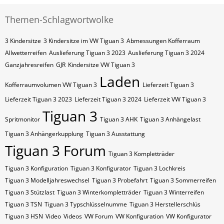
Themen-Schlagwortwolke
3 Kindersitze
3 Kindersitze im VW Tiguan 3
Abmessungen Kofferraum
Allwetterreifen
Auslieferung Tiguan 3 2023
Auslieferung Tiguan 3 2024
Ganzjahresreifen
GJR
Kindersitze VW Tiguan 3
Laden
Kofferraumvolumen VW Tiguan 3
Lieferzeit Tiguan 3
Lieferzeit Tiguan 3 2023
Lieferzeit Tiguan 3 2024
Lieferzeit VW Tiguan 3
Tiguan 3
Spritmonitor
Tiguan 3 AHK
Tiguan 3 Anhängelast
Tiguan 3 Anhängerkupplung
Tiguan 3 Ausstattung
Tiguan 3 Forum
Tiguan 3 Kompletträder
Tiguan 3 Konfiguration
Tiguan 3 Konfigurator
Tiguan 3 Lochkreis
Tiguan 3 Modelljahreswechsel
Tiguan 3 Probefahrt
Tiguan 3 Sommerreifen
Tiguan 3 Stützlast
Tiguan 3 Winterkompletträder
Tiguan 3 Winterreifen
Tiguan 3​​​​ TSN
Tiguan 3​​​​ Typschlüsselnumme
Tiguan 3​​​​​ Herstellerschlüs
Tiguan 3​​​​​ HSN
Video
Videos
VW Forum
VW Konfiguration
VW Konfigurator