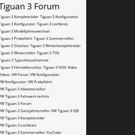
Tiguan 3 Forum
Tiguan 3 Kompletträder
Tiguan 3 Konfiguration
Tiguan 3 Konfigurator
Tiguan 3 Lochkreis
Tiguan 3 Modelljahreswechsel
Tiguan 3 Probefahrt
Tiguan 3 Sommerreifen
Tiguan 3 Stützlast
Tiguan 3 Winterkompletträder
Tiguan 3 Winterreifen
Tiguan 3​​​​ TSN
Tiguan 3​​​​ Typschlüsselnumme
Tiguan 3​​​​​ Herstellerschlüs
Tiguan 3​​​​​ HSN
Video
Videos
VW Forum
VW Konfiguration
VW Konfigurator
VW Probefahrt
VW Tiguan 3 Allwetterreifen
VW Tiguan 3 Fahrwerk technis
VW Tiguan 3 Forum
VW Tiguan 3 Ganzjahresreifen
VW Tiguan 3 GJR
VW Tiguan 3 Kompletträder
VW Tiguan 3 Lochkreis
VW Tiguan 3 Sommerreifen
YouTube