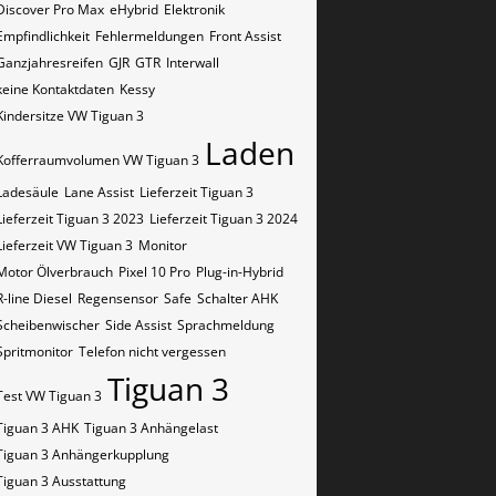
Discover Pro Max
eHybrid
Elektronik
Empfindlichkeit
Fehlermeldungen
Front Assist
Ganzjahresreifen
GJR
GTR
Interwall
keine Kontaktdaten
Kessy
Kindersitze VW Tiguan 3
Laden
Kofferraumvolumen VW Tiguan 3
Ladesäule
Lane Assist
Lieferzeit Tiguan 3
Lieferzeit Tiguan 3 2023
Lieferzeit Tiguan 3 2024
Lieferzeit VW Tiguan 3
Monitor
Motor Ölverbrauch
Pixel 10 Pro
Plug-in-Hybrid
R-line Diesel
Regensensor
Safe
Schalter AHK
Scheibenwischer
Side Assist
Sprachmeldung
Spritmonitor
Telefon nicht vergessen
Tiguan 3
Test VW Tiguan 3
Tiguan 3 AHK
Tiguan 3 Anhängelast
Tiguan 3 Anhängerkupplung
Tiguan 3 Ausstattung