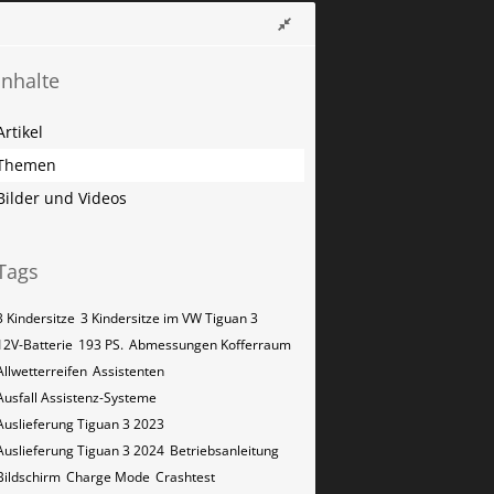
Inhalte
Artikel
Themen
Bilder und Videos
Tags
3 Kindersitze
3 Kindersitze im VW Tiguan 3
12V-Batterie
193 PS.
Abmessungen Kofferraum
Allwetterreifen
Assistenten
Ausfall Assistenz-Systeme
Auslieferung Tiguan 3 2023
Auslieferung Tiguan 3 2024
Betriebsanleitung
Bildschirm
Charge Mode
Crashtest