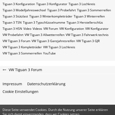
Tiguan 3 Konfiguration
Tiguan 3 Konfigurator
Tiguan 3 Lochkreis
Tiguan 3 Modelljahreswechsel
Tiguan 3 Probefahrt
Tiguan 3 Sommerreifen
Tiguan 3 Stützlast
Tiguan 3 Winterkompletträder
Tiguan 3 Winterreifen
Tiguan 3​​​​ TSN
Tiguan 3​​​​ Typschlüsselnumme
Tiguan 3​​​​​ Herstellerschlüs
Tiguan 3​​​​​ HSN
Video
Videos
VW Forum
VW Konfiguration
VW Konfigurator
VW Probefahrt
VW Tiguan 3 Allwetterreifen
VW Tiguan 3 Fahrwerk technis
VW Tiguan 3 Forum
VW Tiguan 3 Ganzjahresreifen
VW Tiguan 3 GJR
VW Tiguan 3 Kompletträder
VW Tiguan 3 Lochkreis
VW Tiguan 3 Sommerreifen
YouTube
VW Tiguan 3 Forum
Impressum
Datenschutzerklärung
Cookie Einstellungen
Diese Seite verwendet Cookies. Durch die Nutzung unserer Seite erklären
Community-Software:
WoltLab Suite™
Sie sich damit einverstanden, dass wir Cookies setzen.