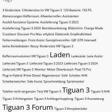
3 Kindersitze
3 Kindersitze im VW Tiguan 3
12V-Batterie
193 PS.
Abmessungen Kofferraum
Allwetterreifen
Assistenten
Ausfall Assistenz-Systeme
Auslieferung Tiguan 3 2023
Auslieferung Tiguan 3 2024
Betriebsanleitung
Bildschirm
Charge Mode
Crashtest
Discover Pro Max
eHybrid
Elektronik
Empfindlichkeit
Fehlermeldungen
Front Assist
Ganzjahresreifen
GJR
GTR
Interwall
keine Kontaktdaten
Kessy
Kindersitze VW Tiguan 3
Laden
Kofferraumvolumen VW Tiguan 3
Ladesäule
Lane Assist
Lieferzeit Tiguan 3
Lieferzeit Tiguan 3 2023
Lieferzeit Tiguan 3 2024
Lieferzeit VW Tiguan 3
Monitor
Motor Ölverbrauch
Pixel 10 Pro
Plug-in-Hybrid
R-line Diesel
Regensensor
Safe
Schalter AHK
Scheibenwischer
Side Assist
Sprachmeldung
Spritmonitor
Tiguan 3
Telefon nicht vergessen
Test VW Tiguan 3
Tiguan 3 AHK
Tiguan 3 Anhängelast
Tiguan 3 Anhängerkupplung
Tiguan 3 Ausstattung
Tiguan 3 Forum
Tiguan 3 Kompletträder