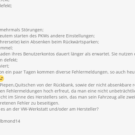
efekt;
- mehrmals Störungen;
neutem starten des PKWs andere Einstellungen;
ahrerseite) kein Absenken beim Rückwärtsparken;
immel;
Laden ihres Benutzerkontos dauert länger als erwartet. Sie nutzen 
n defekt;
iert;
on ein paar Tagen kommen diverse Fehlermeldungen, so auch heu
s Piepen,Quitschen von der Rückbank, sowie der nicht absenkbare 
den Fehlermeldungen hoch erfreut, da man eine nicht unbeträcht
icht im Sinne des Herstellers sein, das man sein Fahrzeug alle zw
retenen Fehler zu beseitigen.
egt es an der VW-Werkstatt und/oder am Hersteller?
albmond14