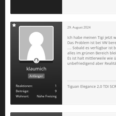
29. August 2024
Ich habe meinen Tigi jetzt 
Das Problem ist bei VW ber
.... Sobald es verfügbar is
alles im grünen Bereich blei
Es ist halt mittlerweile wie 
unbefriedigend aber Realitä
klaumich
Anfänger
Reaktionen
1
Tiguan Elegance 2,0 TDI SC
Beiträge
9
Wohnort
Nähe Freising