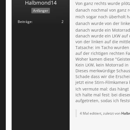
Halbmond14
Von ganz rechts wurde plöt
danach nochmal von ganz r
Anfänger
mich sogar noch überholt 
Beiträge
2
danach wurde von der linke
danach wurde ein Motorrad 
danach wurde ein LKW auf 
von der linken auf die mitt
Tatsache: im Tacho wurden 
auf der richtigen rechten F
Woher kamen diese "Geister
Kein LKW, kein Motorrad in
Dieses merkwürdige Schaus
Schade dass wir die Erschei
jetzt eine Stirn-Filmkamera
Ich vermute mal: das hängt 
Ich halte mal fest: bei die
aufgetreten, sodas ich fest
4 Mal editiert, zuletzt von
Halb