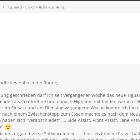
Tiguan 3 - Elektrik & Beleuchtung
dliches Hallo in die Runde,
llung geschrieben darf ich seit vergangener Woche das neue Tigua
dell als Comfortline und danach Highline, mit beiden war ich seh
rer im Einsatz und am Dienstag vergangene Woche konnte ich ihn e
ur nach einem Zwischenstopp zum Essen machte es nach dem Neustar
haben sich "verabschiedet" .... Side Assist, Front Assist, Lane Ass
ht
chers ergab diverse Softwarefehler ..... hier jetzt meine Frage, h
ein Werkstattdate mit der Hoffnung das die das rasch fixen könn