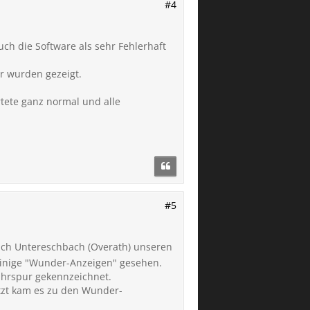
#4
ch die Software als sehr Fehlerhaft
r wurden gezeigt.
rtete ganz normal und alle
#5
ach Untereschbach (Overath) unseren
einige "Wunder-Anzeigen" gesehen.
 Fahrspur gekennzeichnet.
etzt kam es zu den Wunder-