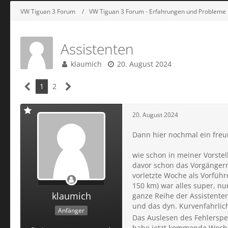
VW Tiguan 3 Forum
VW Tiguan 3 Forum - Erfahrungen und Probleme
Assistenten
klaumich
20. August 2024
1
2
20. August 2024
Dann hier nochmal ein freun
wie schon in meiner Vorste
davor schon das Vorgängermo
vorletzte Woche als Vorfüh
150 km) war alles super, n
klaumich
ganze Reihe der Assistenten 
und das dyn. Kurvenfahrlic
Anfänger
Das Auslesen des Fehlerspei
habe jetzt kommende Woche 