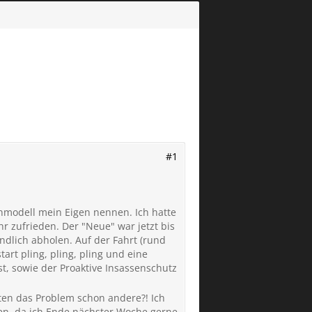
#1
nmodell mein Eigen nennen. Ich hatte
r zufrieden. Der "Neue" war jetzt bis
ndlich abholen. Auf der Fahrt (rund
t pling, pling, pling und eine
ist, sowie der Proaktive Insassenschutz
atten das Problem schon andere?! Ich
en, da ich Ende nächster Woche gerne