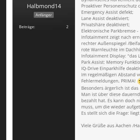
Halbmond14
Proaktiver Personenschutz d
Emergency Assist defekt;
Anfänger
Lane Assist deaktiviert;
Privatshäre deaktiviert;
Beiträge
2
Elektronische Parkbremse 
Infotainment zeigt nach er
rechter Außenspiegel /Beif
rote Warnleuchte im Dachh
Infotainment Display: "das 
Park Assist: Memory Funktio
IQ-Drive Einparkhilfe deaktiv
Im regelmäßigen Abstand v
Fehlermeldungen, PRIMA!
Besonders ärgerlich ist da
Man ist über diese dauern
bezahlt hat. Es kann doch n
muss, um die wieder aufget
Es stellt sich die Frage: li
Viele Grüße aus Aachen /H