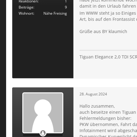
Reaktionen
1
damit in den Urlaub fahre
Beiträge
9
Im WWW steht ja so Einiges 
Wohnort
Nähe Freising
Art, bis auf den Frontassist
Grüße aus BY klaumich
Tiguan Elegance 2,0 TDI SC
28. August 2024
Hallo zusammen,
auch beseitze einen Tiguan 
Fehlermeldungen bisher:
PKW übernommen, Fahrt dana
Infotainment wird abgescha
Dynamisches Kurvenlicht de