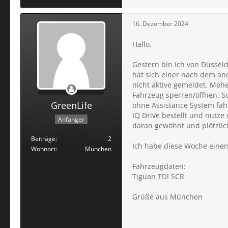
16. Dezember 2024
Hallo,
Gestern bin ich von Düssel
hat sich einer nach dem an
nicht aktive gemeldet. Mehe
Fahrzeug sperren/öffnen. 
GreenLife
ohne Assistance System fahr
IQ Drive bestellt und nutze 
Anfänger
daran gewöhnt und plötzlich
Beiträge
2
Ich habe diese Woche einen
Wohnort
München
Fahrzeugdaten:
Tiguan TDI SCR
Grüße aus München