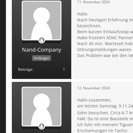
11. November 2024
Hallo
Nach heutigen Erfahrung mit
bezeichnen.
Beim kurzen Einkaufsstop w
Habe frustiert ADAC Pannend
Nach 45 min. Wartezeit habe
Nand-Company
Störungsmeldungen waren n
Das Problem war bei den letz
Anfänger
Beiträge
1
12. November 2024
Hallo zusammen,
am letzten Samstag, 9.11.24
Sohn besuchen. Circa 6-7 
Fakt: Da ist eine Baustelle 
Ich fuhr mit meinem Tiguan
Erscheinungen im Tacho: