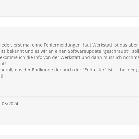
wieder, erst mal ohne Fehlermeldungen, laut Werkstatt ist das ab
eits bekannt und es wir an einen Softwareupdate "geschraubt", s
t bekomme ich die Info von der Werkstatt und dann muss ich nochmal
bt!
überall, das der Endkunde der auch der "Endtester" ist .... bei der g
t!
R 05/2024