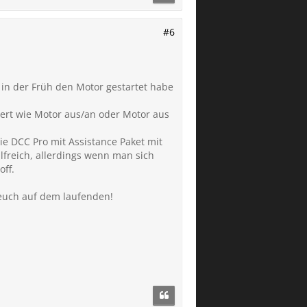
#6
in der Früh den Motor gestartet habe
tert wie Motor aus/an oder Motor aus
ie DCC Pro mit Assistance Paket mit
hilfreich, allerdings wenn man sich
off.
euch auf dem laufenden!