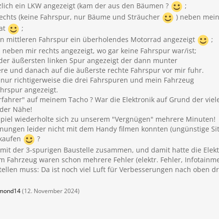
zlich ein LKW angezeigt (kam der aus den Bäumen ?
;
echts (keine Fahrspur, nur Bäume und Sträucher
) neben mein
hat
;
n mittleren Fahrspur ein überholendes Motorrad angezeigt
;
neben mir rechts angezeigt, wo gar keine Fahrspur war/ist;
der äußersten linken Spur angezeigt der dann munter
lere und danach auf die äußerste rechte Fahrspur vor mir fuhr.
nur richtigerweise die drei Fahrspuren und mein Fahrzeug
ahrspur angezeigt.
fahrer" auf meinem Tacho ? War die Elektronik auf Grund der viel
 der Nähe!
piel wiederholte sich zu unserem "Vergnügen" mehrere Minuten!
nungen leider nicht mit dem Handy filmen konnten (ungünstige Sitz
 kaufen
?
mit der 3-spurigen Baustelle zusammen, und damit hatte die Elektr
sem Fahrzeug waren schon mehrere Fehler (elektr. Fehler, Infotainme
stellen muss: Da ist noch viel Luft für Verbesserungen nach oben dr
mond14
(
12. November 2024
)