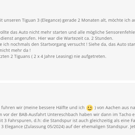
 unseren Tiguan 3 (Elegance) gerade 2 Monaten alt, möchte ich au
ollte das Auto nicht mehr starten und alle mögliche Sensorenfehle
ienst angerufen. Hier war die Wartezeit ca. 2 Stunden.
 ich nochmals den Startvorgang versucht ! Siehe da, das Auto sta
icht mehr da !
ten 2 Tiguans ( 2 x 4 Jahre Leasing) nie aufgetreten.
 fuhren wir (meine bessere Hälfte und ich
) von Aachen aus n
km vor der BAB-Ausfahrt Untereschbach haben wir dann im Tacho 
mit 3 Fahrspuren, d.h: die Standspur ist auch gleichzeitig als eine
 3 Elegance (Zulassung 05/2024) auf der ehemaligen Standspur. J