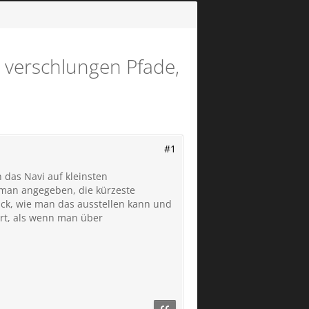
, verschlungen Pfade,
#1
 das Navi auf kleinsten
man angegeben, die kürzeste
ick, wie man das ausstellen kann und
ert, als wenn man über