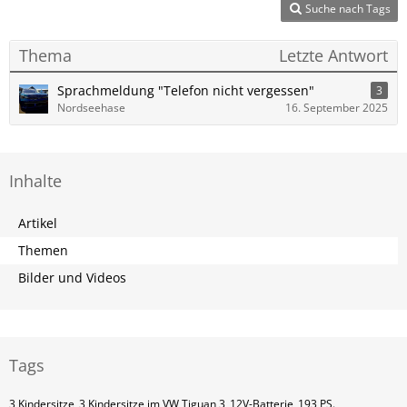
Suche nach Tags
Thema
Letzte Antwort
Sprachmeldung "Telefon nicht vergessen"
3
Nordseehase
16. September 2025
Inhalte
Artikel
Themen
Bilder und Videos
Tags
3 Kindersitze
3 Kindersitze im VW Tiguan 3
12V-Batterie
193 PS.