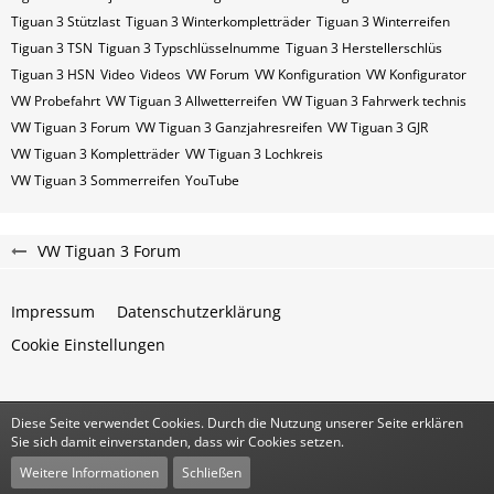
Tiguan 3 Stützlast
Tiguan 3 Winterkompletträder
Tiguan 3 Winterreifen
Tiguan 3​​​​ TSN
Tiguan 3​​​​ Typschlüsselnumme
Tiguan 3​​​​​ Herstellerschlüs
Tiguan 3​​​​​ HSN
Video
Videos
VW Forum
VW Konfiguration
VW Konfigurator
VW Probefahrt
VW Tiguan 3 Allwetterreifen
VW Tiguan 3 Fahrwerk technis
VW Tiguan 3 Forum
VW Tiguan 3 Ganzjahresreifen
VW Tiguan 3 GJR
VW Tiguan 3 Kompletträder
VW Tiguan 3 Lochkreis
VW Tiguan 3 Sommerreifen
YouTube
VW Tiguan 3 Forum
Impressum
Datenschutzerklärung
Cookie Einstellungen
Diese Seite verwendet Cookies. Durch die Nutzung unserer Seite erklären
Community-Software:
WoltLab Suite™
Sie sich damit einverstanden, dass wir Cookies setzen.
Stil:
Classic
von
cls-design
Weitere Informationen
Schließen