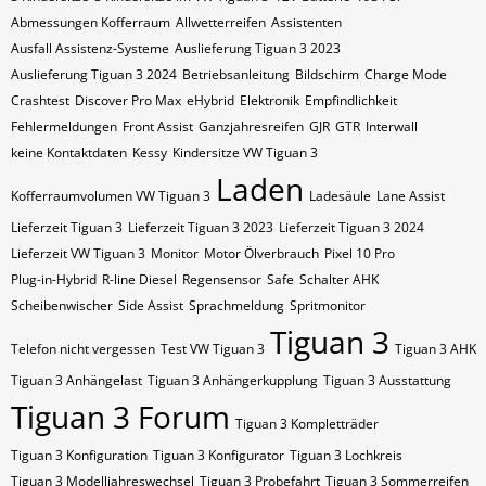
Abmessungen Kofferraum
Allwetterreifen
Assistenten
Ausfall Assistenz-Systeme
Auslieferung Tiguan 3 2023
Auslieferung Tiguan 3 2024
Betriebsanleitung
Bildschirm
Charge Mode
Crashtest
Discover Pro Max
eHybrid
Elektronik
Empfindlichkeit
Fehlermeldungen
Front Assist
Ganzjahresreifen
GJR
GTR
Interwall
keine Kontaktdaten
Kessy
Kindersitze VW Tiguan 3
Laden
Kofferraumvolumen VW Tiguan 3
Ladesäule
Lane Assist
Lieferzeit Tiguan 3
Lieferzeit Tiguan 3 2023
Lieferzeit Tiguan 3 2024
Lieferzeit VW Tiguan 3
Monitor
Motor Ölverbrauch
Pixel 10 Pro
Plug-in-Hybrid
R-line Diesel
Regensensor
Safe
Schalter AHK
Scheibenwischer
Side Assist
Sprachmeldung
Spritmonitor
Tiguan 3
Telefon nicht vergessen
Test VW Tiguan 3
Tiguan 3 AHK
Tiguan 3 Anhängelast
Tiguan 3 Anhängerkupplung
Tiguan 3 Ausstattung
Tiguan 3 Forum
Tiguan 3 Kompletträder
Tiguan 3 Konfiguration
Tiguan 3 Konfigurator
Tiguan 3 Lochkreis
Tiguan 3 Modelljahreswechsel
Tiguan 3 Probefahrt
Tiguan 3 Sommerreifen